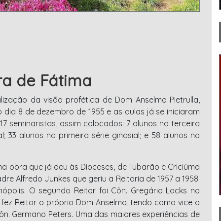
ra de Fátima
ização da visão profética de Dom Anselmo Pietrulla,
no dia 8 de dezembro de 1955 e as aulas já se iniciaram
7 seminaristas, assim colocados: 7 alunos na terceira
al; 33 alunos na primeira série ginasial; e 58 alunos no
ma obra que já deu às Dioceses, de Tubarão e Criciúma
adre Alfredo Junkes que geriu a Reitoria de 1957 a 1958.
ópolis. O segundo Reitor foi Côn. Gregário Locks no
se fez Reitor o próprio Dom Anselmo, tendo como vice o
 Côn. Germano Peters. Uma das maiores experiências de