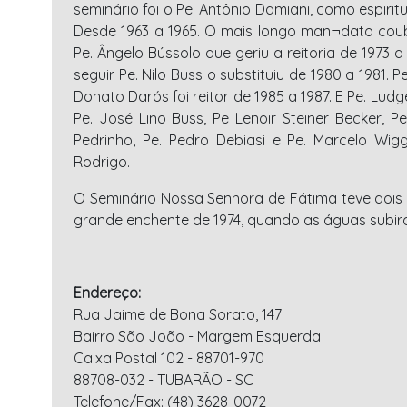
seminário foi o Pe. Antônio Damiani, como espirit
Desde 1963 a 1965. O mais longo man¬dato coube 
Pe. Ângelo Bússolo que geriu a reitoria de 1973 a 1
seguir Pe. Nilo Buss o substituiu de 1980 a 1981.
Donato Darós foi reitor de 1985 a 1987. E Pe. Ludg
Pe. José Lino Buss, Pe Lenoir Steiner Becker, Pe
Pedrinho, Pe. Pedro Debiasi e Pe. Marcelo Wigg
Rodrigo.
O Seminário Nossa Senhora de Fátima teve dois g
grande enchente de 1974, quando as águas subir
Endereço:
Rua Jaime de Bona Sorato, 147
Bairro São João - Margem Esquerda
Caixa Postal 102 - 88701-970
88708-032 - TUBARÃO - SC
Telefone/Fax: (48) 3628-0072