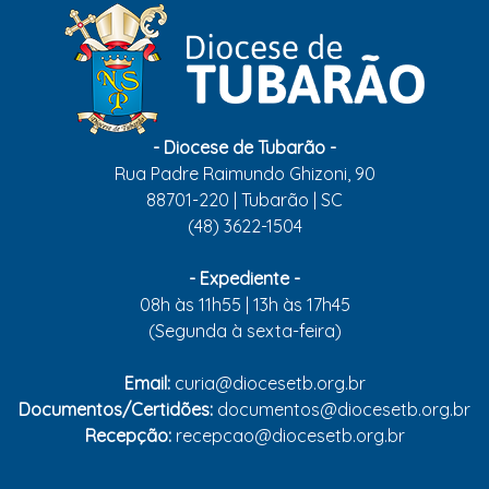
- Diocese de Tubarão -
Rua Padre Raimundo Ghizoni, 90
88701-220 | Tubarão | SC
(48) 3622-1504
- Expediente -
08h às 11h55 | 13h às 17h45
(Segunda à sexta-feira)
Email:
curia@diocesetb.org.br
Documentos/Certidões:
documentos@diocesetb.org.br
Recepção:
recepcao@diocesetb.org.br