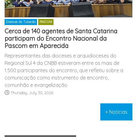
Diocese de Tubarão
PASCOM
Cerca de 140 agentes de Santa Catarina
participam do Encontro Nacional da
Pascom em Aparecida
Representantes das dioceses e arquidioceses do
Regional Sul 4 da CNBB estiveram entre os mais de
1.500 participantes do encontro, que refletiu sobre a
comunicação como instrumento de encontro,
comunhão e evangelização
Thursday, July 30, 2026
+ Notícias