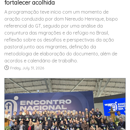
fortalecer acolhida
A programação teve início com um momento de
oração conduzido por dom Nereudo Henrique, bispo
referencial do GT, seguido por uma análise da
conjuntura das migrações e do refúgio no Brasil,
reflexão sobre os desafios e perspectivas da ação
pastoral junto aos migrantes, definição da
metodologia de elaboração do documento, além de
acordos e calendário de trabalho.
Friday, July 31, 2026