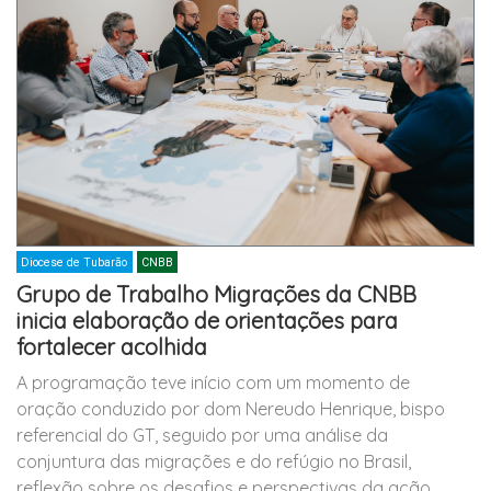
Diocese de Tubarão
CNBB
Grupo de Trabalho Migrações da CNBB
inicia elaboração de orientações para
fortalecer acolhida
A programação teve início com um momento de
oração conduzido por dom Nereudo Henrique, bispo
referencial do GT, seguido por uma análise da
conjuntura das migrações e do refúgio no Brasil,
reflexão sobre os desafios e perspectivas da ação