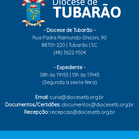
- Diocese de Tubarão -
Rua Padre Raimundo Ghizoni, 90
88701-220 | Tubarão | SC
(48) 3622-1504
- Expediente -
08h às 11h55 | 13h às 17h45
(Segunda à sexta-feira)
Email:
curia@diocesetb.org.br
Documentos/Certidões:
documentos@diocesetb.org.br
Recepção:
recepcao@diocesetb.org.br