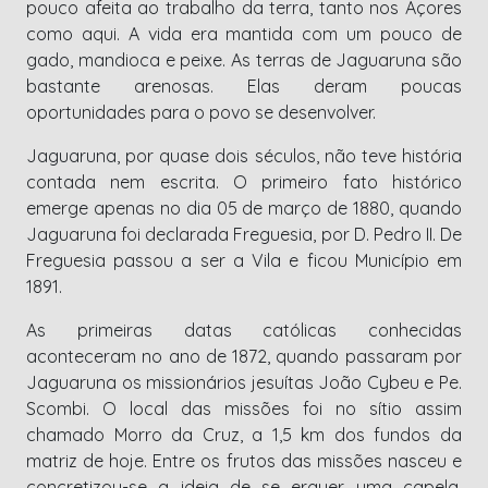
pouco afeita ao trabalho da terra, tanto nos Açores
como aqui. A vida era mantida com um pouco de
gado, mandioca e peixe. As terras de Jaguaruna são
bastante arenosas. Elas deram poucas
oportunidades para o povo se desenvolver.
Jaguaruna, por quase dois séculos, não teve história
contada nem escrita. O primeiro fato histórico
emerge apenas no dia 05 de março de 1880, quando
Jaguaruna foi declarada Freguesia, por D. Pedro II. De
Freguesia passou a ser a Vila e ficou Município em
1891.
As primeiras datas católicas conhecidas
aconteceram no ano de 1872, quando passaram por
Jaguaruna os missionários jesuítas João Cybeu e Pe.
Scombi. O local das missões foi no sítio assim
chamado Morro da Cruz, a 1,5 km dos fundos da
matriz de hoje. Entre os frutos das missões nasceu e
concretizou-se a ideia de se erguer uma capela,