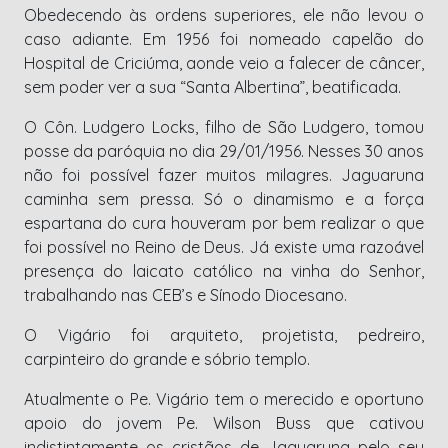
Obedecendo às ordens superiores, ele não levou o
caso adiante. Em 1956 foi nomeado capelão do
Hospital de Criciúma, aonde veio a falecer de câncer,
sem poder ver a sua “Santa Albertina”, beatificada.
O Côn. Ludgero Locks, filho de São Ludgero, tomou
posse da paróquia no dia 29/01/1956. Nesses 30 anos
não foi possível fazer muitos milagres. Jaguaruna
caminha sem pressa. Só o dinamismo e a força
espartana do cura houveram por bem realizar o que
foi possível no Reino de Deus. Já existe uma razoável
presença do laicato católico na vinha do Senhor,
trabalhando nas CEB’s e Sínodo Diocesano.
O Vigário foi arquiteto, projetista, pedreiro,
carpinteiro do grande e sóbrio templo.
Atualmente o Pe. Vigário tem o merecido e oportuno
apoio do jovem Pe. Wilson Buss que cativou
indistintamente os cristãos de Jaguaruna pelo seu