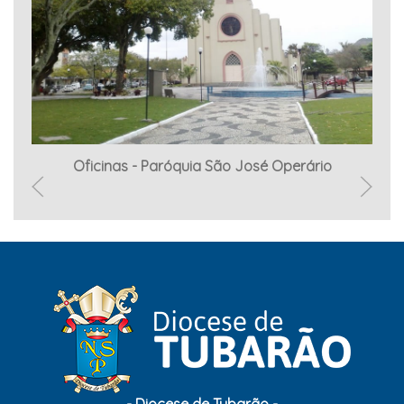
ada
Oficinas - Paróquia São José Operário
Br