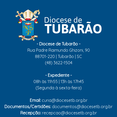
- Diocese de Tubarão -
Rua Padre Raimundo Ghizoni, 90
88701-220 | Tubarão | SC
(48) 3622-1504
- Expediente -
08h às 11h55 | 13h às 17h45
(Segunda à sexta-feira)
Email:
curia@diocesetb.org.br
Documentos/Certidões:
documentos@diocesetb.org.br
Recepção:
recepcao@diocesetb.org.br