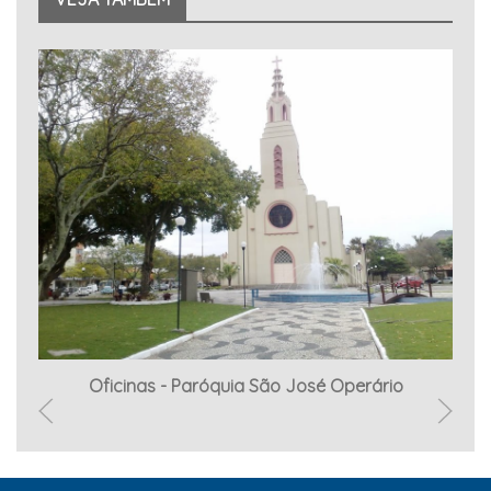
ada
Oficinas - Paróquia São José Operário
Br